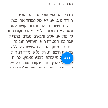
מרגישים בליבנו.
תרגול יוגה הוא אולי מבין התרגולים 
היחידים בו אני לא יכול למדוד את עצמי 
בכלים חיצוניים.  אני מתבונן וקשוב לגופי 
ומזהה את יכולותיי, לומד מהו המקום הנוח 
לי ומתי אני אלים ומכאיב ומגזים. בתרגול 
יוגה נכון המטרה היא  השהייה הנכונה 
בתנוחה מתוך החוויה האישית שלי ללא 
מטרות חיצוניות, רק על פי מדד הנוחות 
שלי, ועל פי יכולתי לבצע מאמץ, ולהיות 
קשוב למאמץ יתר, מנקודה זאת בכל גיל 
ובכל מצב גופני ההתקדמות שלי מבחינת 
חיזוק והגמשה היא המהירה ביותר ביחס 
לעצמי, וכל ההתרחשות הזו קיימת אך ורק 
בתוכי ובשפתי האישית. ההבנה של המקום 
המדויק לי בגוף מלמדת אותי לפעול 
בצורה מדויקת וקשובה אל כל פרט בחיי 
ומאפשרת לי להגיע למקומות הנכונים 
ביותר ולפעול בצורה הנכונה ביותר, 