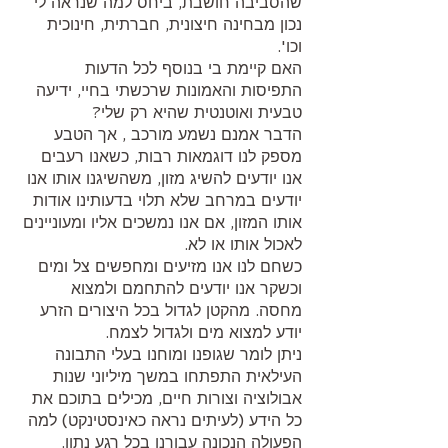
שהסביבה חושבת, ביחס למה שנראה לי 
נכון מבחינה חיצונית, חברתית, חינוכית 
וכו'. 
האם קיימת בי בנוסף לכל הדעות 
התפיסות והאמונות שרכשתי בחיי, ידיעה 
טבעית ואוטנטית שהיא רק שלי? 
הדבר אמנם נשמע מורכב , אך הטבע 
מספק לנו דוגמאות רבות, כשאנו רעבים 
אנו יודעים להשיג מזון, משהשיגנו אותו אנו 
יודעים במרחב שלא תלוי בדעותינו אודות 
אותו המזון, אם אנו נמשכים אליו ומעוניינים 
לאכול אותו או לא. 
כשחם לנו אנו מזיעים ומחפשים צל ומים 
וכשקר אנו יודעים להתחמם ולמצוא 
מחסה. מהקטן לגדול בכל היצורים הזרע 
יודע למצוא מים ולגדול לצמח.
ניתן לומר שגופנו ומוחנו בעלי התבונה 
העילאית התפתחו במשך מיליוני שנות 
אבולוציה וצורות חיים, מכילים בתוכם את 
כל הידע (לעיתים נראה כאינסטינקט) למה 
הפעולה הנכונה עבורנו בכל רגע נתון.