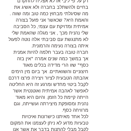
רק על פי ליבי אז לא אצליח להתקדם 
בחיים ולהשתלב בחברה ולא אשיג את 
מה שסיגלתי מבחוץ כמה טוב ומה שווה .
והאמת היא? שכאשר אני פועל בצורה 
אמיתית ומדויקת עם עצמי, כל הסביבה 
שלי נהנית מכך , אני מגלה שהאמת שלי 
לא מתנגשת עם סביבתי אלה נוטה לפעול 
איתה בצורה נעימה והרמונית.
חברה טובה בעבר חלמה להיות אמנית 
אך במשך כמה שנים אמרה "אין בזה 
כסף" שזו הרי מדידה בכלים מאוד 
חיצוניים והשוואתיים. אך ביום מין הימים 
אהבתה הטבעית לציור ויצירה פרצו דרכם 
לקבל ביטוי מחדש ומרגע זה היא החליטה 
לאפשר לאהבה אמיתית ואוטנטית אשר 
הייתה קיימת כל הזמן. והיום היא מאוד 
נהנית ומסופקת מיצירתה ועשייתה, וגם 
מרוויחה כסף.
לכל אחד מאיתנו כישרונות ואיכויות 
טבעיות מדוע לא ניתן לעצמנו את המקום 
לקבל מבלי להתנות בדבר את אשר אנו 